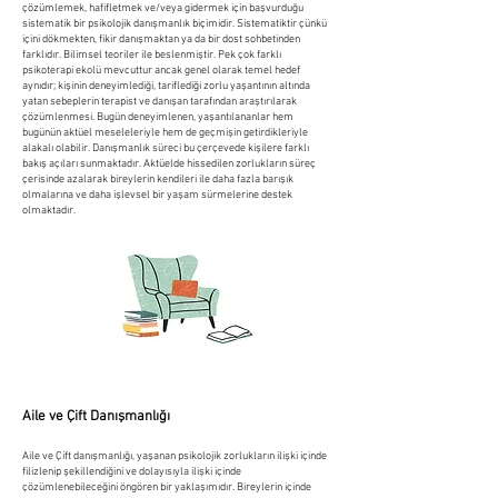
çözümlemek, hafifletmek ve/veya gidermek için başvurduğu
sistematik bir psikolojik danışmanlık biçimidir. Sistematiktir çünkü
içini dökmekten, fikir danışmaktan ya da bir dost sohbetinden
farklıdır. Bilimsel teoriler ile beslenmiştir. Pek çok farklı
psikoterapi ekolü mevcuttur ancak genel olarak temel hedef
aynıdır; kişinin deneyimlediği, tariflediği zorlu yaşantının altında
yatan sebeplerin terapist ve danışan tarafından araştırılarak
çözümlenmesi. Bugün deneyimlenen, yaşantılananlar hem
bugünün aktüel meseleleriyle hem de geçmişin getirdikleriyle
alakalı olabilir. Danışmanlık süreci bu çerçevede kişilere farklı
bakış açıları sunmaktadır. Aktüelde hissedilen zorlukların süreç
çerisinde azalarak bireylerin kendileri ile daha fazla barışık
olmalarına ve daha işlevsel bir yaşam sürmelerine destek
olmaktadır.
Aile ve Çift Danışmanlığı
Aile ve Çift danışmanlığı, yaşanan psikolojik zorlukların ilişki içinde
filizlenip şekillendiğini ve dolayısıyla ilişki içinde
çözümlenebileceğini öngören bir yaklaşımıdır. Bireylerin içinde