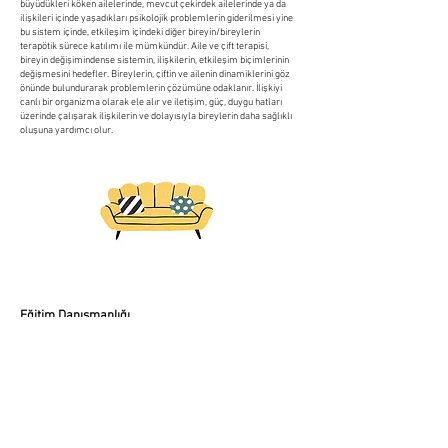
büyüdükleri köken ailelerinde, mevcut çekirdek ailelerinde ya da
ilişkileri içinde yaşadıkları psikolojik problemlerin giderilmesi yine
bu sistem içinde, etkileşim içindeki diğer bireyin/bireylerin
terapötik sürece katılımı ile mümkündür. Aile ve çift terapisi,
bireyin değişimindense sistemin, ilişkilerin, etkileşim biçimlerinin
değişmesini hedefler. Bireylerin, çiftin ve ailenin dinamiklerini göz
önünde bulundurarak problemlerin çözümüne odaklanır. İlişkiyi
canlı bir organizma olarak ele alır ve iletişim, güç, duygu hatları
üzerinde çalışarak ilişkilerin ve dolayısıyla bireylerin daha sağlıklı
oluşuna yardımcı olur.
Eğitim Danışmanlığı
Farklı gelişim gösteren çocuk ve ergenlerin bireysel ihtiyaçlarının
belirlenip, bu alanlarda onları desteklemek için oluşturulan
eğitimsel programların uygulanmasıdır. Özel eğitim/eğitimsel
terapide amaç, çocuğun/ergenin güçlü, zayıf ve gelişmekte olan
becerilerini keşfederek, bu doğrultuda onu desteklemek ve
potansiyelini ortaya çıkarmasına yardım etmektir. Özel
eğitim/eğitimsel destek seansları, bireyselleştirilmiş eğitim