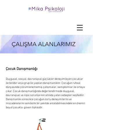
ÇALIŞMA ALANLARIMIZ
Çocuk Danışmanlığı
Duygusal, sosyal, davranışsal güçlükler deneyimleyen çocuklar
ile birebir veya grup ile yapılan danışmanlıktır. Çocuğun ruhsal
dünyasında çözümlenememiş çatışmalar, semptomlar ile ortaya
çıkar. Çocuk danışmanlığında değerlendirmede duygusal,
davranışsal ve ilişki sorunlarının altında yatan sebepler keşfedilir.
Danışmanlık süresince çocuğun zorlu deneyimlerini ve
mücadelelerini sembolik bir şekilde anlatabilmesindeki en önemli
boyut çocukla güven ilişkisidir.