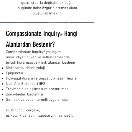
geçmişi zorla değiştirmek değil,
bugünde daha özgür bir temas alanı
oluşturabilmektir.
Compassionate Inquiry
Hangi
®
Alanlardan Beslenir?
Compassionate Inquiry® yaklaşımı;
mevcudiyet, güven ve şefkat temelinde,
birçok kuramsal ve klinik alandan beslenir:
Kişilerarası Nörobiyoloji
Epigenetik
Polivagal Kuram ve Sosyal Etkileşim Teorisi
İçsel Aile Sistemleri (IFS)
Travmanın anlaşılması ve araştırılması
Zihin–beden bağlantısı
Somatik ve beden temelli uygulamalar
Bu bütüncül çerçeve,
psikolojik deneyimi sadece zihinsel değil,
bedensel ve ilişkisel bir süreç olarak ele alır.