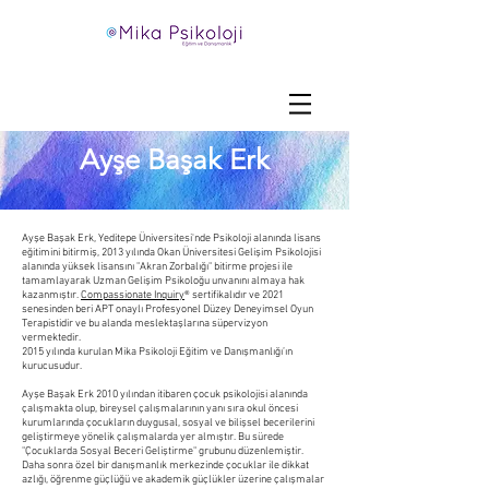
Ayşe Başak Erk
Ayşe Başak Erk, Yeditepe Üniversitesi'nde Psikoloji alanında lisans
eğitimini bitirmiş, 2013 yılında Okan Üniversitesi Gelişim Psikolojisi
alanında yüksek lisansını "Akran Zorbalığı" bitirme projesi ile
tamamlayarak Uzman Gelişim Psikoloğu unvanını almaya hak
kazanmıştır.
Compassionate Inquiry
® sertifikalıdır ve 2021
senesinden beri APT onaylı Profesyonel Düzey Deneyimsel Oyun
Terapistidir ve bu alanda meslektaşlarına süpervizyon
vermektedir.
2015 yılında kurulan Mika Psikoloji Eğitim ve Danışmanlığı’ın
kurucusudur.
Ayşe Başak Erk 2010 yılından itibaren çocuk psikolojisi alanında
çalışmakta olup, bireysel çalışmalarının yanı sıra okul öncesi
kurumlarında çocukların duygusal, sosyal ve bilişsel becerilerini
geliştirmeye yönelik çalışmalarda yer almıştır. Bu sürede
"Çocuklarda Sosyal Beceri Geliştirme" grubunu düzenlemiştir.
Daha sonra özel bir danışmanlık merkezinde çocuklar ile dikkat
azlığı, öğrenme güçlüğü ve akademik güçlükler üzerine çalışmalar