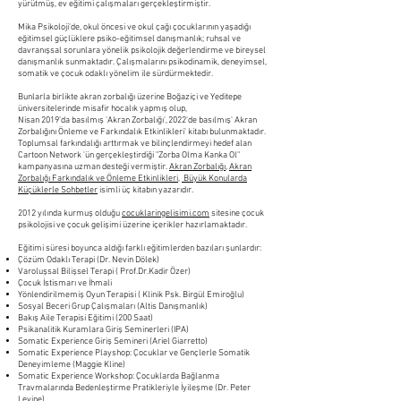
yürütmüş, ev eğitimi çalışmaları gerçekleştirmiştir.
Mika Psikoloji'de, okul öncesi ve okul çağı çocuklarının yaşadığı
eğitimsel güçlüklere psiko-eğitimsel danışmanlık; ruhsal ve
davranışsal sorunlara yönelik psikolojik değerlendirme ve bireysel
danışmanlık sunmaktadır. Çalışmalarını psikodinamik, deneyimsel,
somatik ve çocuk odaklı yönelim ile sürdürmektedir.
Bunlarla birlikte akran zorbalığı üzerine Boğaziçi ve Yeditepe
üniversitelerinde misafir hocalık yapmış olup,
Nisan 2019’da basılmış 'Akran Zorbalığı', 2022'de basılmış' Akran
Zorbalığını Önleme ve Farkındalık Etkinlikleri' kitabı bulunmaktadır.
Toplumsal farkındalığı arttırmak ve bilinçlendirmeyi hedef alan
Cartoon Network 'ün gerçekleştirdiği "Zorba Olma Kanka Ol"
kampanyasına uzman desteği vermiştir.
Akran Zorbalığı
,
Akran
Zorbalığı Farkındalık ve Önleme Etkinlikleri,
Büyük Konularda
Küçüklerle Sohbetler
isimli üç kitabın yazarıdır.
2012 yılında kurmuş olduğu
cocuklaringelisimi.com
sitesine çocuk
psikolojisi ve çocuk gelişimi üzerine içerikler hazırlamaktadır.
Eğitimi süresi boyunca aldığı farklı eğitimlerden bazıları şunlardır:
Çözüm Odaklı Terapi (Dr. Nevin Dölek)
Varoluşsal Bilişsel Terapi ( Prof.Dr.Kadir Özer)
Çocuk İstismarı ve İhmali
Yönlendirilmemiş Oyun Terapisi ( Klinik Psk. Birgül Emiroğlu)
Sosyal Beceri Grup Çalışmaları (Altis Danışmanlık)
Bakış Aile Terapisi Eğitimi (200 Saat)
Psikanalitik Kuramlara Giriş Seminerleri (IPA)
Somatic Experience Giriş Semineri (Ariel Giarretto)
Somatic Experience Playshop: Çocuklar ve Gençlerle Somatik
Deneyimleme (Maggie Kline)
Somatic Experience Workshop: Çocuklarda Bağlanma
Travmalarında Bedenleştirme
Pratikleriyle İyileşm
e
(Dr. Peter
Levine)