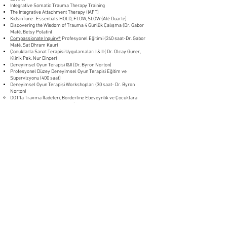
Integrative Somatic Trauma Therapy Training
The Integrative Attachment Therapy (IAFT)
KidsinTune- Essentials HOLD, FLOW, SLOW (Alé Duarte)
Discovering the Wisdom of Trauma 4 Günlük Çalışma (Dr. Gabor
Maté, Betsy Polatin)
Compassionate Inquiry®
Profesyonel Eğitimi (240 saat-Dr. Gabor
Maté, Sat Dhram Kaur)
Çocuklarla Sanat Terapisi Uygulamaları I & II ( Dr. Olcay Güner,
Klinik Psk. Nur Dinçer)
Deneyimsel Oyun Terapisi I&II (Dr. Byron Norton)
Profesyonel Düzey Deneyimsel Oyun Terapisi Eğitim ve
Süpervizyonu (400 saat)
Deneyimsel Oyun Terapisi Workshopları (30 saat- Dr. Byron
Norton)
DOT'ta Travma İfadeleri, Borderline Ebeveynlik ve Çocuklara
Etkileri, Çocukların Metaforik İfadeleri, Oyuncakların Sembolik
Anlamları, Güveni Sınama ve Bağlılık Aşaması ,Travmanın Somatik
İfadeleri, Çocukların Metaforik ifadeleri, Hayvanların, Rollerin ve
Çevresel Koşulların Sembolik Anlamları , Aile İçi Şiddet ve
Çocuklardaki Etkisi, Çatışmalı Boşanma ve Çocuklara Etkisi,
Dissosiyatif Süreçler , Ebeveyn Danışmanlığı, Süpervizyon Konuları
ve Kavramları
EROT ve OYAB Testleri (Prof. Dr. Cevriye Ergül)
WISC-R Testi
Weschler Çocuklar için Zeka Testi (WISC-IV)
Projektif Testlere Kuramsal Giriş Seminerleri (Rorschach ve
Projektif Testler Derneği)
Çocuk Çizimlerinin Projektif Değerlendirilmesi (Klinik Psk.Funda
Akkapulu)
Rorschach, CAT ve TAT test uygulamaları ile çocuğun ruhsal
işleyişinin değerlendirilmesi eğitimlerini (Dr. Neslihan Zabcı)
tamamlamıştır.